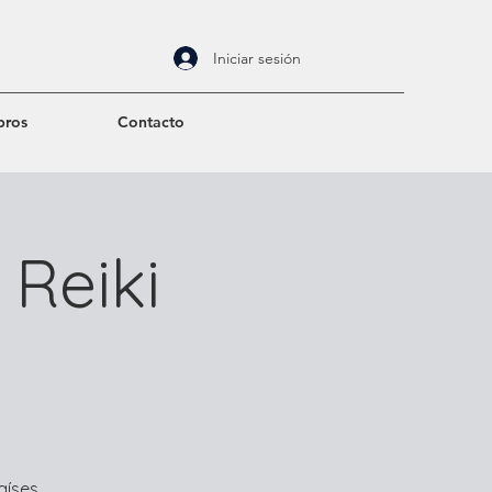
Iniciar sesión
bros
Contacto
 Reiki
aíses