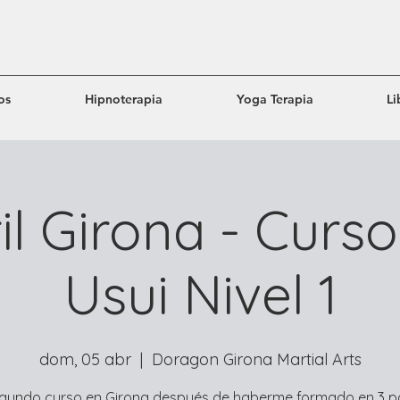
os
Hipnoterapia
Yoga Terapia
Li
il Girona - Curso
Usui Nivel 1
dom, 05 abr
  |  
Doragon Girona Martial Arts
egundo curso en Girona después de haberme formado en 3 p