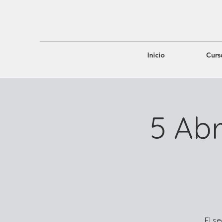
Inicio
Curs
5 Abr
El s