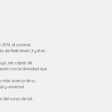
014, al curarse, 
Reiki Nivel I, II y III en 
tuyo, ser capaz de 
exión con la divinidad que 
o más acerca de tu 
 y universal. 
 del curso de tal…