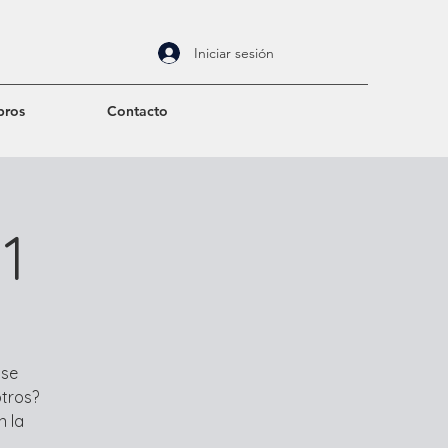
Iniciar sesión
bros
Contacto
1
 se
otros?
n la