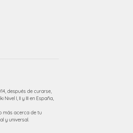
14, después de curarse, 
vel I, II y III en España, 
o más acerca de tu 
 y universal.