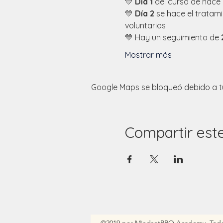
💛 
Día 1
 del curso de hace 
💛 
Día 2
 se hace el tratam
voluntarios
💛 Hay un seguimiento de 
Mostrar más
Google Maps se bloqueó debido a tus
Compartir est