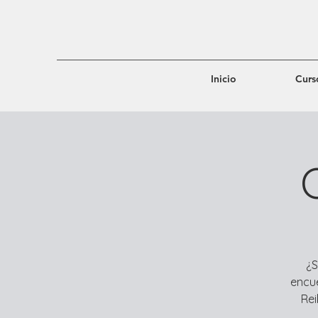
Inicio
Curs
¿S
encue
Rei