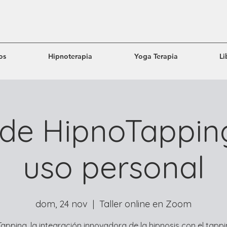
os
Hipnoterapia
Yoga Terapia
Li
r de HipnoTappin
uso personal
dom, 24 nov
  |  
Taller online en Zoom
apping, la integración innovadora de la hipnosis con el tapp