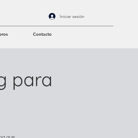
Iniciar sesión
bros
Contacto
g para
ing que