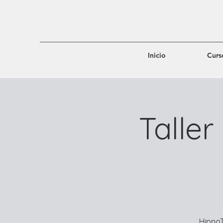
Inicio
Curs
Talle
HipnoT