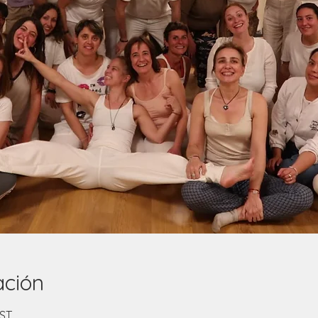
ación
EST