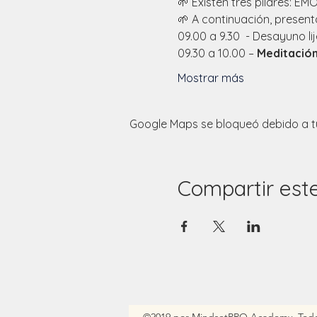
🌱 Existen tres pilares: 
🌱 A continuación, present
09.00 a 9.30  - Desayuno li
09.30 a 10.00 – 
Meditació
Mostrar más
Google Maps se bloqueó debido a tus
Compartir est