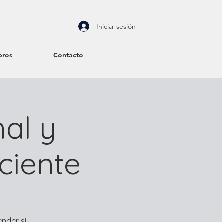
Iniciar sesión
bros
Contacto
nal y
ciente
nder si