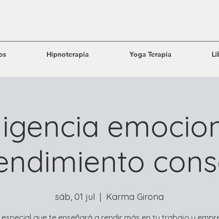
os
Hipnoterapia
Yoga Terapia
Li
ligencia emocio
ndimiento cons
sáb, 01 jul
  |  
Karma Girona
 especial que te enseñará a rendir más en tu trabajo y empre